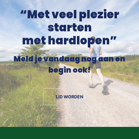
“Met veel plezier
starten
met hardlopen”
Meld je vandaag nog aan en
begin ook!
LID WORDEN