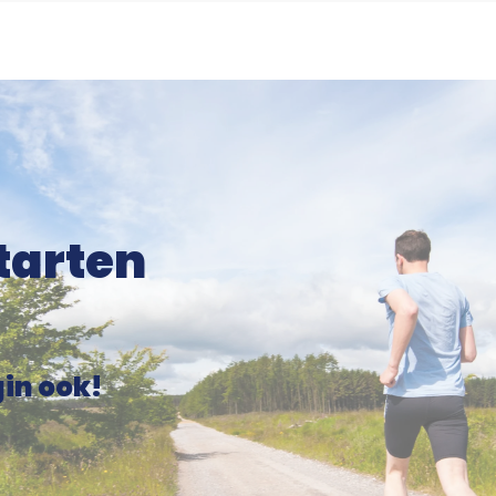
starten
in ook!