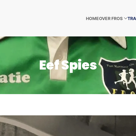
HOME
OVER FROS
TRA
Eef Spies